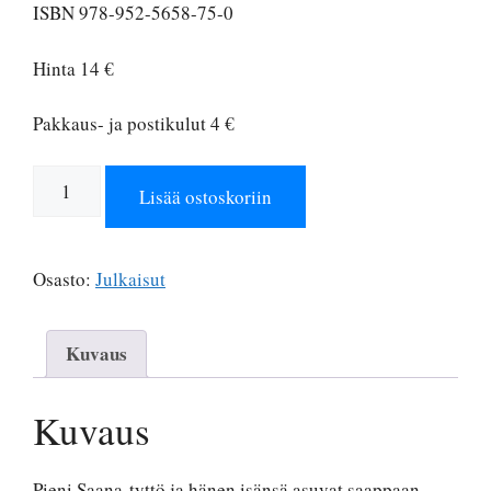
ISBN 978-952-5658-75-0
Hinta 14 €
Pakkaus- ja postikulut 4 €
Ulla
Lisää ostoskoriin
Hakulinen
Saana,
Nalle
Osasto:
Julkaisut
ja
Muuan
Muu
Kuvaus
määrä
Kuvaus
Pieni Saana-tyttö ja hänen isänsä asuvat saappaan