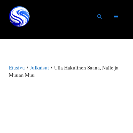
Siirry
sisältöön
Valikko
Etusivu
/
Julkaisut
/ Ulla Hakulinen Saana, Nalle ja
Muuan Muu