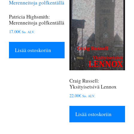
Patricia Highsmith:
Merenneitoja golfkentällä
17.00
€
Sis. ALV.
Lisää ostoskoriin
Craig Russell:
Yksityisetsivä Lennox
22.00
€
Sis. ALV.
Lisää ostoskoriin