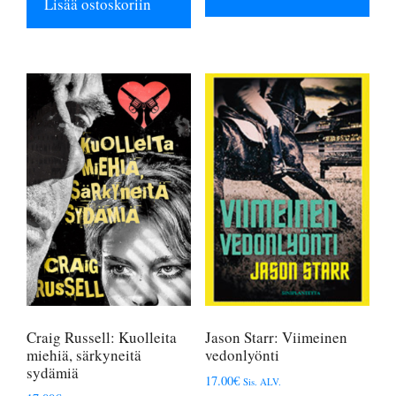
Lisää ostoskoriin
Craig Russell: Kuolleita
Jason Starr: Viimeinen
miehiä, särkyneitä
vedonlyönti
sydämiä
17.00
€
Sis. ALV.