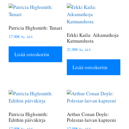
Patricia Highsmith: Tunari
Erkki Kaila: Aikamatkoja
17.00
€
Sis. ALV.
Katmandusta
21.00
€
Sis. ALV.
Lisää ostoskoriin
Lisää ostoskoriin
Patricia Highsmith:
Arthur Conan Doyle:
Edithin päiväkirja
Polestar-laivan kapteeni
17.00
€
17.00
€
Sis. ALV.
Sis. ALV.