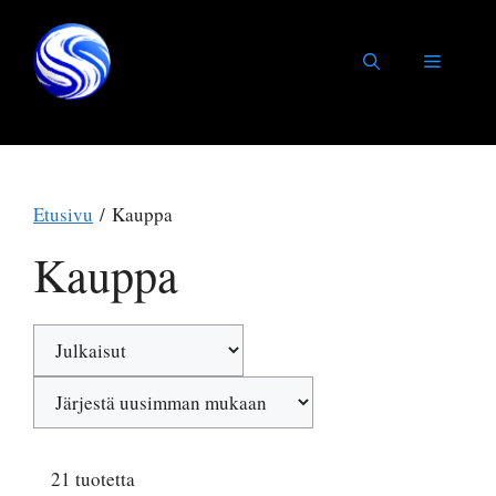
Siirry
sisältöön
Valikko
Etusivu
/ Kauppa
Kauppa
21 tuotetta