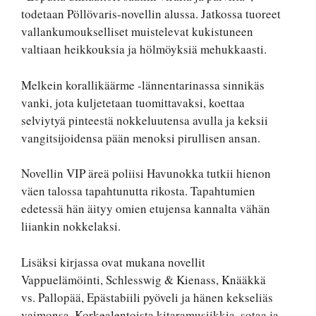
todetaan Pöllövaris-novellin alussa. Jatkossa tuoreet
vallankumoukselliset muistelevat kukistuneen
valtiaan heikkouksia ja hölmöyksiä mehukkaasti.
Melkein korallikäärme -lännentarinassa sinnikäs
vanki, jota kuljetetaan tuomittavaksi, koettaa
selviytyä pinteestä nokkeluutensa avulla ja keksii
vangitsijoidensa pään menoksi pirullisen ansan.
Novellin VIP äreä poliisi Havunokka tutkii hienon
väen talossa tapahtunutta rikosta. Tapahtumien
edetessä hän äityy omien etujensa kannalta vähän
liiankin nokkelaksi.
Lisäksi kirjassa ovat mukana novellit
Vappuelämöinti, Schlesswig & Kienass, Knääkkä
vs. Pallopää, Epästabiili pyöveli ja hänen kekseliäs
vaimonsa, Korkealentoista kitaramusiikkia, sotaa ja