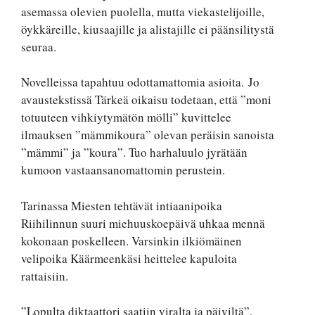
asemassa olevien puolella, mutta viekastelijoille,
öykkäreille, kiusaajille ja alistajille ei päänsilitystä
seuraa.
Novelleissa tapahtuu odottamattomia asioita. Jo
avaustekstissä Tärkeä oikaisu todetaan, että ”moni
totuuteen vihkiytymätön mölli” kuvittelee
ilmauksen ”mämmikoura” olevan peräisin sanoista
”mämmi” ja ”koura”. Tuo harhaluulo jyrätään
kumoon vastaansanomattomin perustein.
Tarinassa Miesten tehtävät intiaanipoika
Riihilinnun suuri miehuuskoepäivä uhkaa mennä
kokonaan poskelleen. Varsinkin ilkiömäinen
velipoika Käärmeenkäsi heittelee kapuloita
rattaisiin.
”Lopulta diktaattori saatiin viralta ja päiviltä”,