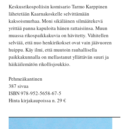
Keskusrikospoliisin komisario Tarmo Karppinen
lähetetään Kaarnakoskelle selvittämään
kaksoismurhaa. Moni sikäläinen silmäätekevä
yrittää panna kapuloita hänen rattaisiinsa. Muun
muassa rikospaikkakuvia on hävitetty. Vähitellen
selviää, että nuo henkirikokset ovat vain jäävuoren
huippu. Käy ilmi, että muutoin rauhallisella
paikkakunnalla on mellastanut yllättävän suuri ja
häikäilemätön rikollisjoukkio.
Pehmeäkantinen
387 sivua
ISBN 978-952-5658-67-5
Hinta kirjakaupoissa n. 29 €