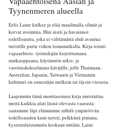
Vapaaehtoisena Aasian ja
Tyynenmeren alueella
Eelis Laine kulkee ja elää maailmalla silmät ja
korvat avoimina. Hän aistii ja havainnoi
todellisuutta, joka ei välttämättä ehdi avautua
turistille parin viikon lomamatkalla. Kirja toimii
vapaaehtois- työntekijän kirjoittamana
matkaoppaana, käytännön niksi- ja
varoituskokoelmana kävijälle, jolle Thaimaan,
Australian, Japanin, Taiwanin ja Vietnamin
kulttuuri on ennestään melkein tai täysin vierasta.
Laajemmin tämä monitasoinen kirja muistuttaa
meitä kaikkia alati läsnä olevasta vaarasta:
saatamme läpi elämämme nähdä ympäröivän
todellisuuden kuin turisti, pelkkänä pintana,
kyseenalaistamatta koskaan mitään. Laine