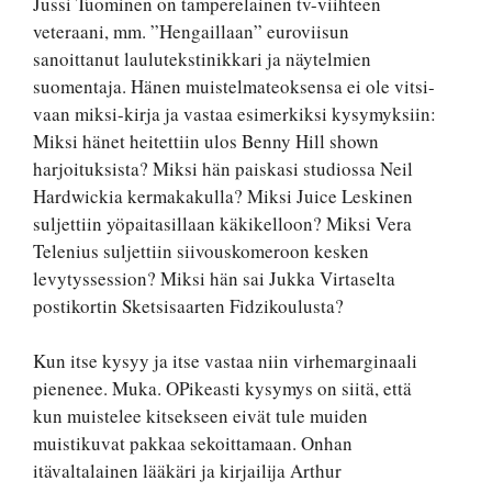
Jussi Tuominen on tamperelainen tv-viihteen
veteraani, mm. ”Hengaillaan” euroviisun
sanoittanut laulutekstinikkari ja näytelmien
suomentaja. Hänen muistelmateoksensa ei ole vitsi-
vaan miksi-kirja ja vastaa esimerkiksi kysymyksiin:
Miksi hänet heitettiin ulos Benny Hill shown
harjoituksista? Miksi hän paiskasi studiossa Neil
Hardwickia kermakakulla? Miksi Juice Leskinen
suljettiin yöpaitasillaan käkikelloon? Miksi Vera
Telenius suljettiin siivouskomeroon kesken
levytyssession? Miksi hän sai Jukka Virtaselta
postikortin Sketsisaarten Fidzikoulusta?
Kun itse kysyy ja itse vastaa niin virhemarginaali
pienenee. Muka. OPikeasti kysymys on siitä, että
kun muistelee kitsekseen eivät tule muiden
muistikuvat pakkaa sekoittamaan. Onhan
itävaltalainen lääkäri ja kirjailija Arthur