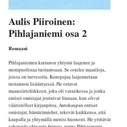
Aulis Piiroinen:
Pihlajaniemi osa 2
Romaani
Pihlajaniemen kartanon yhtymä laajenee ja
monipuolistaa tuotantoaan. Se ostelee maatiloja,
joissa on turvesoita. Konepajaa laajennetaan
tuotannon lisääntyessä. He ostavat
maansiirtoliikkeen, joka oli vararikossa ja jonka
entiset omistajat joutuivat linnaan, kun olivat
vääristelleet kirjanpitoa. Autokaupan entiset
omistajat, hämärämiehet, tekevät kaikkensa, että
kaupalla ja yhtymällä menisi huonosti. He yrittävät
sabotoida yhtymän firmoja, mutta Pihlajaniemi