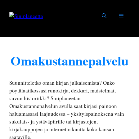
Siirry
sisältöön
Valikko
Omakustannepalvelu
Suunnitteletko oman kirjan julkaisemista? Onko
pöytälaatikossasi runokirja, dekkari, muistelmat,
suvun historiikki? Siniplaneetan
Omakustannepalvelun avulla saat kirjasi painoon
haluamassasi laajuudessa – yksityispainoksena vain
sukulais- ja ystäväpiirille tai kirjastojen,
kirjakauppojen ja internetin kautta koko kansan
saataville.