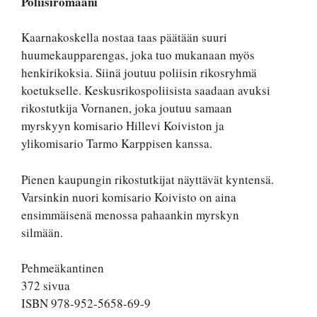
Poliisiromaani
Kaarnakoskella nostaa taas päätään suuri
huumekaupparengas, joka tuo mukanaan myös
henkirikoksia. Siinä joutuu poliisin rikosryhmä
koetukselle. Keskusrikospoliisista saadaan avuksi
rikostutkija Vornanen, joka joutuu samaan
myrskyyn komisario Hillevi Koiviston ja
ylikomisario Tarmo Karppisen kanssa.
Pienen kaupungin rikostutkijat näyttävät kyntensä.
Varsinkin nuori komisario Koivisto on aina
ensimmäisenä menossa pahaankin myrskyn
silmään.
Pehmeäkantinen
372 sivua
ISBN 978-952-5658-69-9