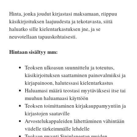
Hinta, jonka joudut kirjastasi maksamaan, riippuu
käsikirjoituksen laajuudesta ja tekotavasta, siitä
haluatko sille kielentarkastuksen jne, ja se
neuvotellaan tapauskohtaisesti.
Hintaan sisältyy mm:
Teoksen ulkoasun suunnittelu ja toteutus,
käsikirjoituksen saattaminen painovalmiiksi ja
kirjapainoon, halutessasi kielentarkastus
Haluamasi määrä teostasi myytäväksesi itse tai
muuhun haluamaasi käyttöön
Teoksen toimittaminen kirjakauppamyyntiin ja
kirjastojen saataville
Arvostelukappaleiden lähettäminen vähintään
viidelle tärkeimmälle lehdelle
Teoksen myynti Siniplaneetan muiden