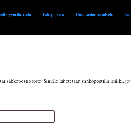
stimyyntiluettelo
Esitepalvelu
Omakustannepalvelu
Ka
s tai sähköpostiosoite. Sinulle lähetetään sähköpostilla linkki, 
n