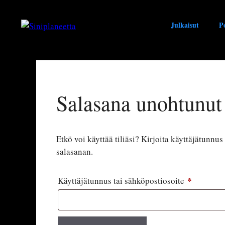
Siirry
sisältöön
Julkaisut
Po
Salasana unohtunut
Etkö voi käyttää tiliäsi? Kirjoita käyttäjätunnu
salasanan.
*
Vaaditaa
Käyttäjätunnus tai sähköpostiosoite