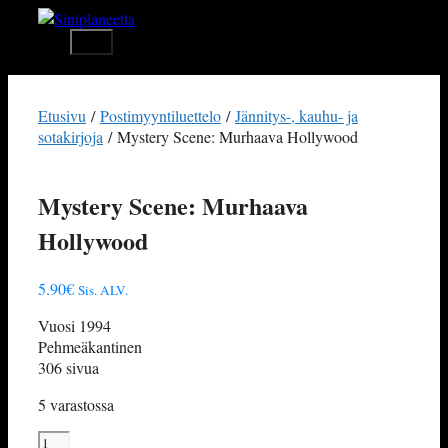
Siirry
sisältöön
Valikko
Etusivu
/
Postimyyntiluettelo
/
Jännitys-, kauhu- ja
sotakirjoja
/ Mystery Scene: Murhaava Hollywood
Mystery Scene: Murhaava
Hollywood
5.90
€
Sis. ALV.
Vuosi 1994
Pehmeäkantinen
306 sivua
5 varastossa
Mystery