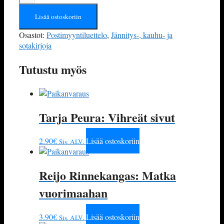
Scene:
Murhaava
Lisää ostoskoriin
Hollywood
Osastot:
Postimyyntiluettelo
,
Jännitys-, kauhu- ja
määrä
sotakirjoja
Tutustu myös
Tarja Peura: Vihreät sivut
2.90
€
Lisää ostoskoriin
Sis. ALV.
Reijo Rinnekangas: Matka
vuorimaahan
3.90
€
Lisää ostoskoriin
Sis. ALV.